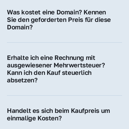
für Ihre Website, Weiterleitung, E-Mail-
Was kostet eine Domain? Kennen 
Adressen oder als digitale Investition.
Sie den geforderten Preis für diese 
Domain?
Der Preis variiert je nach Domain. Für diese 
Domain liegt ein konkreter Kaufpreis vor – 
kontaktieren Sie uns gerne für ein 
Erhalte ich eine Rechnung mit 
unverbindliches Angebot.
ausgewiesener Mehrwertsteuer? 
Kann ich den Kauf steuerlich 
absetzen?
Ja, Sie erhalten eine Rechnung mit MwSt. 
Für Unternehmen ist der Kauf in der Regel 
steuerlich absetzbar.
Handelt es sich beim Kaufpreis um 
einmalige Kosten?
Ja. Der Kaufpreis ist einmalig. Nur beim 