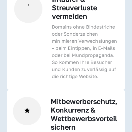
Streuverluste 
vermeiden
Domains ohne Bindestriche 
oder Sonderzeichen 
minimieren Verwechslungen 
– beim Eintippen, in E-Mails 
oder bei Mundpropaganda. 
So kommen Ihre Besucher 
und Kunden zuverlässig auf 
die richtige Website.
Mitbewerberschutz, 
Konkurrenz & 
Wettbewerbsvorteil 
sichern 