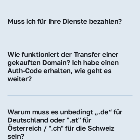
späteren Betrieb der Domain (z. B. beim 
Hosting-Anbieter) fallen geringe laufende 
Muss ich für Ihre Dienste bezahlen?
Gebühren an. Diese bewegen sich für .de 
Nein, bei uns zahlen Sie nur den Kaufpreis 
Domains bei ca. 5€ / Jahr
der Domain – ohne zusätzliche Vermittlungs- 
oder Servicegebühren.
Wie funktioniert der Transfer einer 
gekauften Domain? Ich habe einen 
Auth-Code erhalten, wie geht es 
weiter?
Mit dem Auth-Code beauftragen Sie Ihren 
Provider, die Domain zu übernehmen. Gerne 
begleiten wir Sie bei diesem einfachen und 
Warum muss es unbedingt „.de“ für 
schnellen Prozess.
Deutschland oder ".at" für 
Österreich / ".ch" für die Schweiz 
sein?