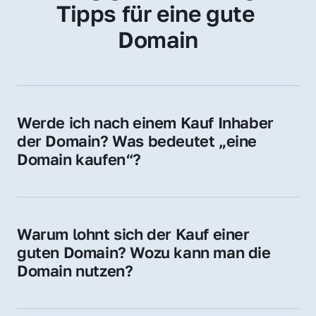
Tipps für eine gute 
Domain
Werde ich nach einem Kauf Inhaber 
der Domain? Was bedeutet „eine 
Domain kaufen“?
Ja, Sie werden der offizielle Domain-Inhaber. 
Sie erhalten alle Rechte zur Nutzung, 
Verwaltung oder Weiterveräußerung der 
Warum lohnt sich der Kauf einer 
Domain.
guten Domain? Wozu kann man die 
Domain nutzen?
Eine starke Domain steigert Sichtbarkeit, 
Vertrauen und Markenwert. Nutzen Sie sie 